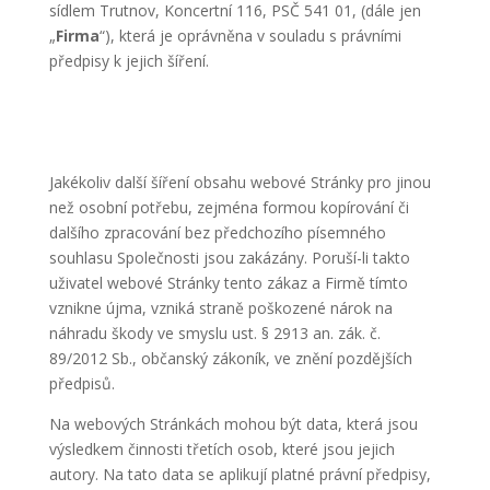
sídlem Trutnov, Koncertní 116, PSČ 541 01, (dále jen
„
Firma
“), která je oprávněna v souladu s právními
předpisy k jejich šíření.
Jakékoliv další šíření obsahu webové Stránky pro jinou
než osobní potřebu, zejména formou kopírování či
dalšího zpracování bez předchozího písemného
souhlasu Společnosti jsou zakázány. Poruší-li takto
uživatel webové Stránky tento zákaz a Firmě tímto
vznikne újma, vzniká straně poškozené nárok na
náhradu škody ve smyslu ust. § 2913 an. zák. č.
89/2012 Sb., občanský zákoník, ve znění pozdějších
předpisů.
Na webových Stránkách mohou být data, která jsou
výsledkem činnosti třetích osob, které jsou jejich
autory. Na tato data se aplikují platné právní předpisy,