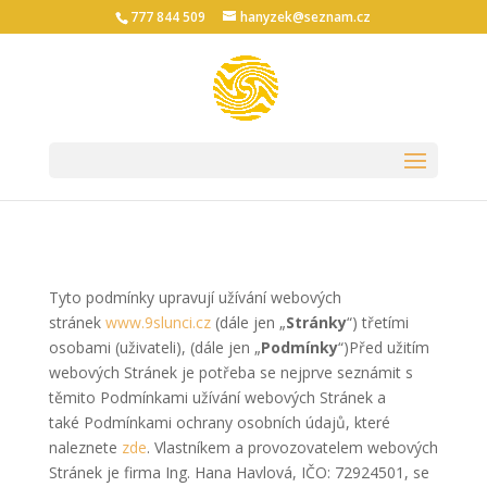
777 844 509
hanyzek@seznam.cz
Tyto podmínky upravují užívání webových
stránek
www.9slunci.cz
(dále jen „
Stránky
“) třetími
osobami (uživateli), (dále jen „
Podmínky
“)Před užitím
webových Stránek je potřeba se nejprve seznámit s
těmito Podmínkami užívání webových Stránek a
také Podmínkami ochrany osobních údajů, které
naleznete
zde
. Vlastníkem a provozovatelem webových
Stránek je firma Ing. Hana Havlová, IČO: 72924501, se