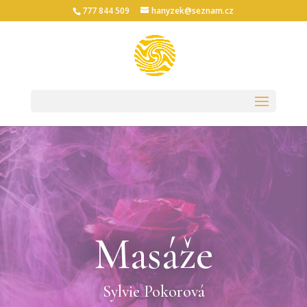
777 844 509
hanyzek@seznam.cz
Masáže
Sylvie Pokorová