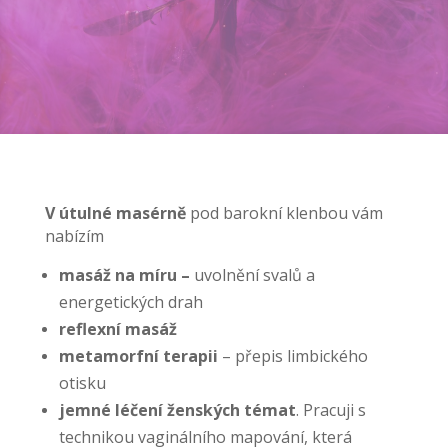
V útulné masérně
pod barokní klenbou vám
nabízím
masáž na míru –
uvolnění svalů a
energetických drah
reflexní masáž
metamorfní terapii
– přepis limbického
otisku
jemné léčení ženských témat
. Pracuji s
technikou vaginálního mapování, která