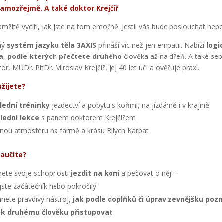
amozřejmě. A také doktor Krejčíř
mžitě vycítí, jak jste na tom emočně. Jestli vás bude poslouchat nebo
ný
systém jazyku těla 3AXIS
přináší víc než jen empatii. Nabízí
logi
a
,
podle kterých přečtete druhého
člověka až na dřeň. A také se
or, MUDr. PhDr. Miroslav Krejčíř, jej 40 let učí a ověřuje praxí.
ažijete?
lední tréninky
jezdectví a pobytu s koňmi, na jízdárně i v krajině
lední lekce
s panem doktorem Krejčířem
nou atmosféru na farmě a krásu Bílých Karpat
naučíte?
ete svoje schopnosti
jezdit na koni
a pečovat o něj –
 jste začátečník nebo pokročilý
nete pravdivý nástroj,
jak podle doplňků či úprav zevnějšku poz
 k druhému člověku přistupovat