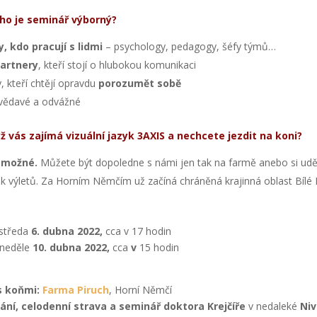
ho je seminář výborný?
y, kdo pracují s lidmi
– psychology, pedagogy, šéfy týmů…
partnery
, kteří stojí o hlubokou komunikaci
y, kteří chtějí opravdu
porozumět sobě
vědavé a odvážné
ž vás zajímá vizuální jazyk 3AXIS a nechcete jezdit na koni?
o možné.
Můžete být dopoledne s námi jen tak na farmě anebo si udě
ik výletů. Za Horním Němčím už začíná chráněná krajinná oblast Bílé 
 středa
6. dubna 2022,
cca v 17 hodin
neděle
10. dubna 2022,
cca
v
15 hodin
s koňmi:
Farma Piruch
, Horní Němčí
ání, celodenní strava a seminář doktora Krejčíře
v nedaleké
Niv