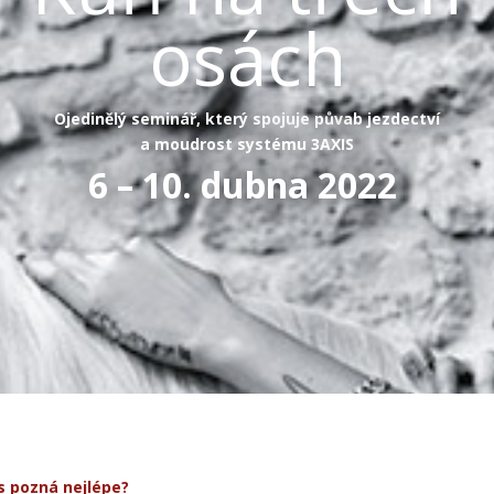
osách
Ojedinělý seminář, který spojuje půvab jezdectví
a moudrost systému 3AXIS
6 – 10. dubna 2022
s pozná nejlépe?