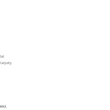
lat
Karpaty.
nici
,