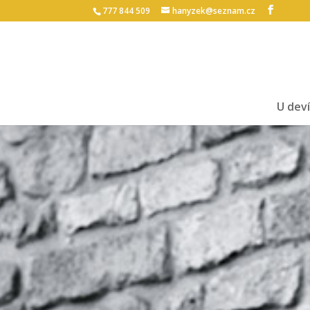
777 844 509
hanyzek@seznam.cz
U deví