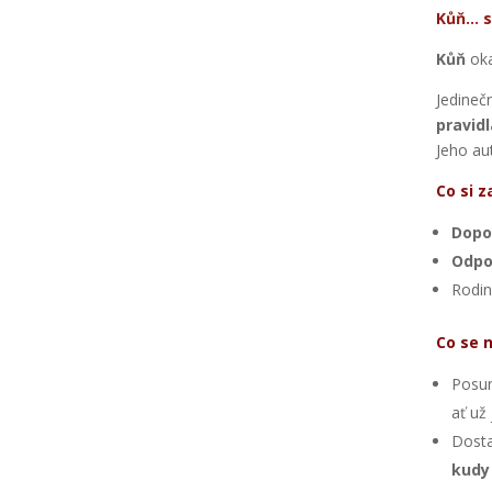
Kůň… s
Kůň
oka
Jedineč
pravidl
Jeho aut
Co si z
Dopo
Odpo
Rodin
Co se 
Posun
ať už
Dosta
kudy