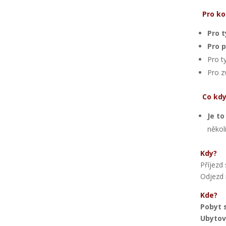
Pro ko
Pro t
Pro 
Pro t
Pro z
Co kdy
Je t
někol
Kdy?
Příjezd
Odjezd 
Kde?
Pobyt 
Ubytov