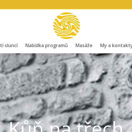
ti sluncí
Nabídka programů
Masáže
My a kontakt
Kůň na třech